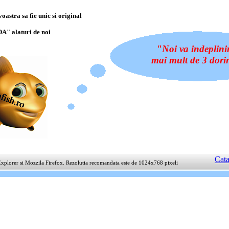
stra sa fie unic si original
"DA" alaturi de noi
"Noi va indeplini
mai mult de 3 dori
Cata
t Explorer si Mozzila Firefox. Rezolutia recomandata este de 1024x768 pixeli