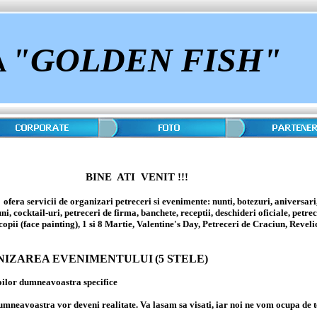
"GOLDEN FISH"
A
BINE ATI VENIT !!!
ofera servicii de organizari petreceri si evenimente: nunti, botezuri, aniversar
, cocktail-uri, petreceri de firma, banchete, receptii, deschideri oficiale, petrec
(face painting), 1 si 8 Martie, Valentine's Day, Petreceri de Craciun, Reveli
NIZAREA EVENIMENTULUI
(5 STELE)
oilor dumneavoastra specifice
 dumneavoastra vor deveni realitate. Va lasam sa visati, iar noi ne vom ocupa de 