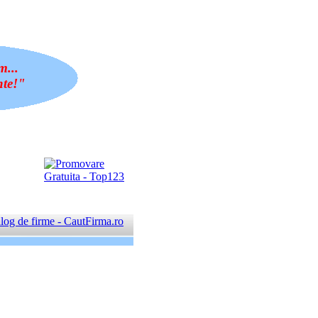
m...
nte!"
log de firme - CautFirma.ro