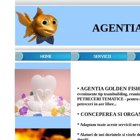
AGENTI
AGENTIA GOLDEN FISH
*
evenimente tip teambuilding, reuniuni
PETRECERI TEMATICE - pentru copii 
petreceri in aer liber...
CONCEPEREA SI ORGA
*
* Adaptam toate aceste servicii nev
* Alaturi de noi dorintele si visele
detalii